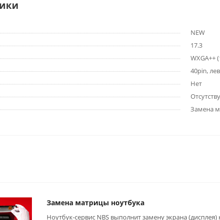
тики
NEW
17.3
WXGA++ (
40pin, ле
Нет
Отсутств
Замена 
Замена матрицы ноутбука
Ноутбук-сервис NBS выполнит замену экрана (дисплея)