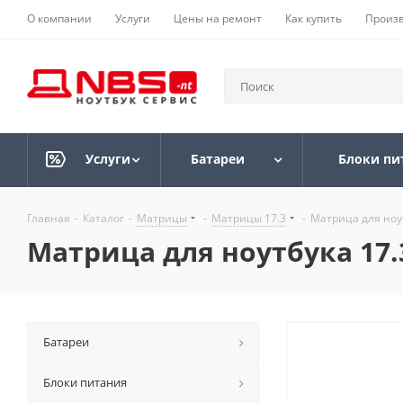
О компании
Услуги
Цены на ремонт
Как купить
Произ
Услуги
Батареи
Блоки пи
Главная
-
Каталог
-
Матрицы
-
Матрицы 17.3
-
Матрица для ноут
Матрица для ноутбука 17.3
Батареи
Блоки питания