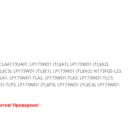
LAA173UA01, LP173WD1 (TL)(A1), LP173WD1 (TL)(A2),
(C3), LP173WD1 (TL)(E1), LP173WD1 (TL)(N2), N173FGE-L23,
-TLA1, LP173WD1-TLA2, LP173WD1-TLA3, LP173WD1-TLC3,
TLP3, LP173WD1 (TL)(P3), LP173WD1 (TL)(C4), LP173WD1-
нтов! Проверено!