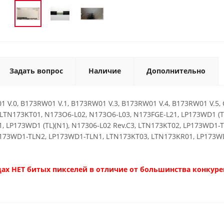
Задать вопрос
Наличие
Дополнительно
 V.0, B173RW01 V.1, B173RW01 V.3, B173RW01 V.4, B173RW01 V.5, C
 LTN173KT01, N173O6-L02, N173O6-L03, N173FGE-L21, LP173WD1 (TL)
1, LP173WD1 (TL)(N1), N17306-L02 Rev.C3, LTN173KT02, LP173WD1
173WD1-TLN2, LP173WD1-TLN1, LTN173KT03, LTN173KR01, LP173WD1-
ах НЕТ битых пикселей в отличие от большинства конкуре