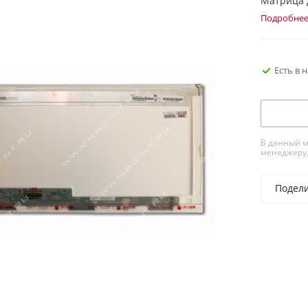
Матрица д
Подробне
Есть в 
В данный м
менеджеру,
Подел