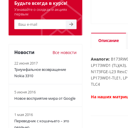
Будьте всегда в курсе!
Узнавайте о скидках и акциях
первым
Описание
Новости
Все новости
Аналоги:
B173RW01
22 июня 2017
LP173WD1 (TL)(A3),
Триумфальное возвращение
N173FGE-L23 Rev.C
Nokia 3310
LP173WD1-TLE1, LP
TLC4
5 июня 2016
На наших матриц
Новое восприятие мира от Google
1 мая 2016
Переводчик с кошачьего – это
реально