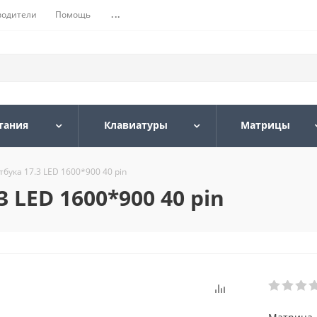
водители
Помощь
...
тания
Клавиатуры
Матрицы
бука 17.3 LED 1600*900 40 pin
 LED 1600*900 40 pin