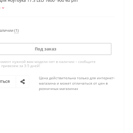
ля ноутбука 17.3 LED 1600*900 40 pin
е
наличии
(1)
Под заказ
омент нужной вам модели нет в наличии – сообщите
 привезем за 3-5 дней!
Цена действительна только для интернет-
иться
магазина и может отличаться от цен в
розничных магазинах