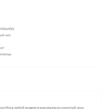
1600x900)
вый низ
уют
матрицы
 ноутбука любой модели в максимально короткий срок.